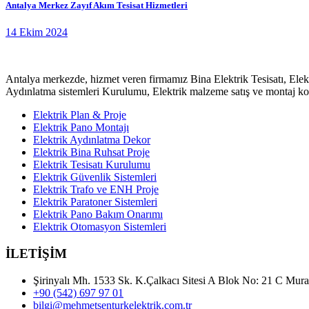
Antalya Merkez Zayıf Akım Tesisat Hizmetleri
14 Ekim 2024
Antalya merkezde, hizmet veren firmamız Bina Elektrik Tesisatı, Elektri
Aydınlatma sistemleri Kurulumu, Elektrik malzeme satış ve montaj kon
Elektrik Plan & Proje
Elektrik Pano Montajı
Elektrik Aydınlatma Dekor
Elektrik Bina Ruhsat Proje
Elektrik Tesisatı Kurulumu
Elektrik Güvenlik Sistemleri
Elektrik Trafo ve ENH Proje
Elektrik Paratoner Sistemleri
Elektrik Pano Bakım Onarımı
Elektrik Otomasyon Sistemleri
İLETİŞİM
Şirinyalı Mh. 1533 Sk. K.Çalkacı Sitesi A Blok No: 21 C M
+90 (542) 697 97 01
bilgi@mehmetsenturkelektrik.com.tr