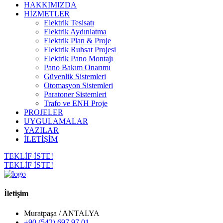
HAKKIMIZDA
HİZMETLER
Elektrik Tesisatı
Elektrik Aydınlatma
Elektrik Plan & Proje
Elektrik Ruhsat Projesi
Elektrik Pano Montajı
Pano Bakım Onarımı
Güvenlik Sistemleri
Otomasyon Sistemleri
Paratoner Sistemleri
Trafo ve ENH Proje
PROJELER
UYGULAMALAR
YAZILAR
İLETİŞİM
TEKLİF İSTE!
TEKLİF İSTE!
İletişim
Muratpaşa / ANTALYA
+90 (542) 697 97 01