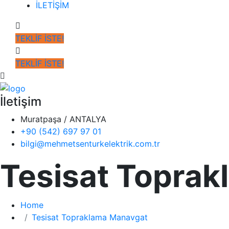
İLETİŞİM
TEKLİF İSTE!
TEKLİF İSTE!
İletişim
Muratpaşa / ANTALYA
+90 (542) 697 97 01
bilgi@mehmetsenturkelektrik.com.tr
Tesisat Topra
Home
Tesisat Topraklama Manavgat